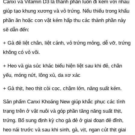
Canxi và Vitamin D3 là thành phần luôn đi kèm với nhau 
giúp tạo khung xương và vỏ trứng. Nếu thiếu trong khẩu 
phần ăn hoặc con vật kém hấp thu các thành phần này 
sẽ dẫn đến:
+ Gà đẻ liệt chân, liệt cánh, vỏ trứng mỏng, dễ vỡ, trứng 
không có vỏ vôi.
+ Heo và gia súc khác biểu hiện liệt sau khi đẻ, chân 
yếu, móng nứt, lông xù, da xơ xác
+ Gà thịt, heo thịt còi cọc, chậm lớn, năng suất kém.
Sản phẩm Canxi Khoáng New giúp khắc phục các tình 
trạng trên ở vật nuôi và góp phần tăng năng suất thịt, 
trứng. Bổ sung định kỳ cho gà đẻ ở giai đoạn đẻ đỉnh, 
heo nái trước và sau khi sinh, gà, vịt, ngan cút thịt giai 