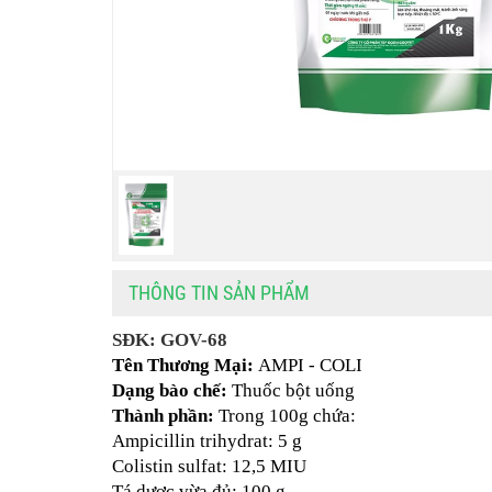
THÔNG TIN SẢN PHẨM
SĐK: GOV-68
Tên Thương Mại: 
AMPI - COLI
Dạng bào chế:
 Thuốc bột uống
Thành phần: 
Trong 100g chứa: 
Ampicillin trihydrat: 5 g
Colistin sulfat: 12,5 MIU
Tá dược vừa đủ: 100 g