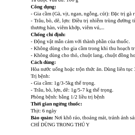
Công dụng:
- Gia cầm (Gà, vịt, ngan, ngỗng, cút): Đặc trị gà 
- Trâu, bò, dê, lợn: Điều trị nhiễm trùng đường t
thương hàn, viêm khớp, viêm vú,...
Chống chỉ định: 
- Động vật mẫn cảm với thành phần của thuốc.
- Không dùng cho gia cầm trong khi thu hoạch t
- Không dùng cho thỏ, chuột lang, chuột đồng h
Cách dùng:
Hòa nước uống hoặc trộn thức ăn. Dùng liên tục 
Trị bệnh:
- Gia cầm: 1g/3-5kg thể trọng.
- Trâu, bò, lợn, dê: 1g/5-7 kg thể trọng.
Phòng bệnh: bằng 1/2 liều trị bệnh
Thời gian ngừng thuốc:
Thịt: 6 ngày
Bảo quản:
 Nơi khô ráo, thoáng mát, tránh ánh sá
CHỈ DÙNG TRONG THÚ Y