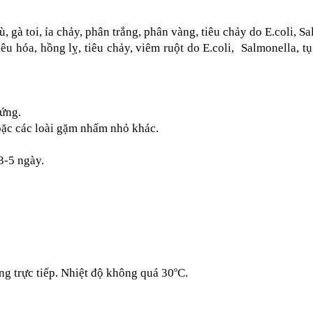
rù, gà toi, ỉa chảy, phân trắng, phân vàng, tiêu chảy do E.coli, 
iêu hóa, hồng lỵ, tiêu chảy, viêm ruột do E.coli,  Salmonella, t
rứng.
oặc các loài gặm nhấm nhỏ khác.
3-5 ngày.
o
ng trực tiếp. Nhiệt độ không quá 30
C.