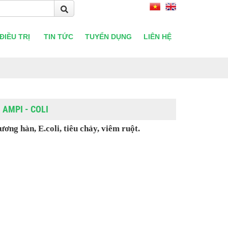
ĐIỀU TRỊ
TIN TỨC
TUYỂN DỤNG
LIÊN HỆ
AMPI - COLI
ương hàn, E.coli, tiêu chảy, viêm ruột.