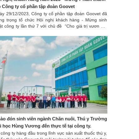
p Công ty cổ phần tập đoàn Goovet
ày 29/12/2023, Công ty cổ phần tập đoàn Goovet đã
ang trọng tổ chức Hội nghị khách hàng - Mừng sinh
ật công ty lần thứ 7 với chủ đề “Cho giá trị vươn xa”
i Trung tâm tổ chức sự kiện cao cấp Sen Vàng Palace.
ào đón sinh viên ngành Chăn nuôi, Thú y Trường
i học Hùng Vương đến thực tế tại công ty.
 công ty hàng đầu trong lĩnh vực sản xuất thuốc thú y,