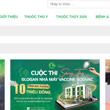
GIỚI THIỆU
THUỐC THÚ Y
THUỐC THỦY SẢN
BỆNH & 