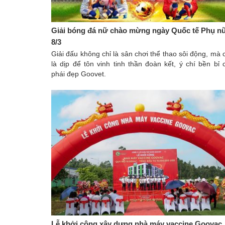
Giải bóng đá nữ chào mừng ngày Quốc tế Phụ n
8/3
Giải đấu không chỉ là sân chơi thể thao sôi động, mà 
là dịp để tôn vinh tinh thần đoàn kết, ý chí bền bỉ 
phái đẹp Goovet.
Lễ khởi công xây dựng nhà máy vaccine Goovac