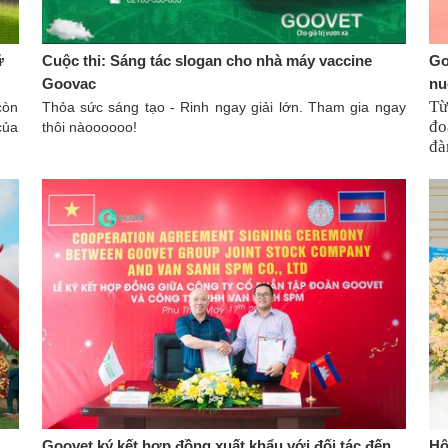
ữ
Cuộc thi: Sáng tác slogan cho nhà máy vaccine
Go
Goovac
nu
Từ
còn
Thỏa sức sáng tạo - Rinh ngay giải lớn. Tham gia ngay
đo
của
thôi nàoooooo!
đà
lớ
ch
Goovet ký kết hợp đồng xuất khẩu với đối tác đến
Hộ