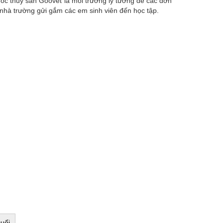
uốc thủy sản Goovet là môi trường lý tưởng để các đơn
, nhà trường gửi gắm các em sinh viên đến học tập.
uối