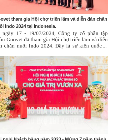
ovet tham gia Hội chợ triển lãm và diễn đàn chăn
ôi Indo 2024 tại Indonesia.
 ngày 17 - 19/07/2024, Công ty cổ phần tập
àn Goovet đã tham gia Hội chợ triển lãm và diễn
n chăn nuôi Indo 2024. Đây là sự kiện quốc tế
n nhất tại Indonesia về ngành chăn nuôi, thức ăn
ăn nuôi, sữa và sức khỏe động vật.
i nghị khách hàng năm 2023 - Mừng 7 năm thành