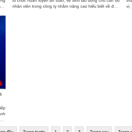
ớng
tổ chức huấn luyện an toàn, vệ sinh lao động cho cán bộ
th
anh
nhân viên trong công ty nhằm nâng cao hiểu biết về đảm
vị
bảo an toàn, vệ sinh trong lao động, từ đó có thể giảm
thiểu các rủi ro, tai nạn lao động và bệnh nghề nghiệp.
i
iếp
ành
với
aq.
ang đầu
Trang trước
1
2
3
Trang sau
Trang c