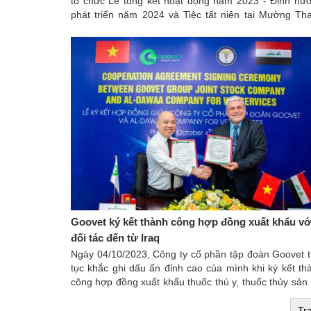
tổ chức Lễ tổng kết hoạt động năm 2023 - Định hư
phát triển năm 2024 và Tiệc tất niên tại Mường Th
Luxury 5* Phú Thọ.
Goovet ký kết thành công hợp đồng xuất khẩu vớ
đối tác đến từ Iraq
Ngày 04/10/2023, Công ty cổ phần tập đoàn Goovet t
tục khắc ghi dấu ấn đỉnh cao của mình khi ký kết th
công hợp đồng xuất khẩu thuốc thú y, thuốc thủy sản 
đối tác AL-Dawaa Company For Vet Services đến từ Ir
Tr