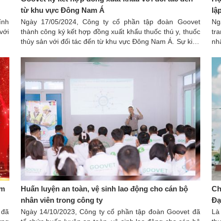
từ khu vực Đông Nam Á
lậ
ính
Ngày 17/05/2024, Công ty cổ phần tập đoàn Goovet
Ng
với
thành công ký kết hợp đồng xuất khẩu thuốc thú y, thuốc
tr
thủy sản với đối tác đến từ khu vực Đông Nam Á. Sự kiện
nh
tuyệt vời này đã tiếp đà thăng hoa, khẳng định giá trị
tạ
thương hiệu, đưa Goovet ngày càng vươn xa trên thị
trường thuốc thú y, thuốc thủy sản quốc tế.
ăm
Huấn luyện an toàn, vệ sinh lao động cho cán bộ
Ch
nhân viên trong công ty
Đạ
 đã
Ngày 14/10/2023, Công ty cổ phần tập đoàn Goovet đã
Là