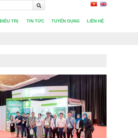
ĐIỀU TRỊ
TIN TỨC
TUYỂN DỤNG
LIÊN HỆ