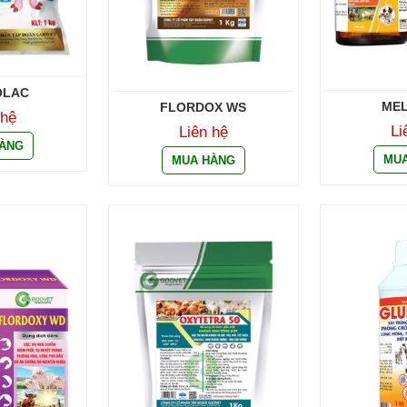
OLAC
ME
FLORDOX WS
 hệ
Li
Liên hệ