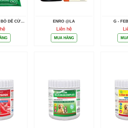
 BÒ DÊ CỪU
ENRO @LA
G - FE
TỐC
 hệ
Liên hệ
Li