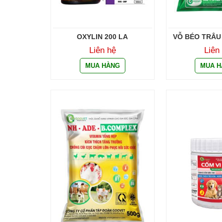
OXYLIN 200 LA
VỖ BÉO TRÂU
SIÊU 
Liên hệ
Liên