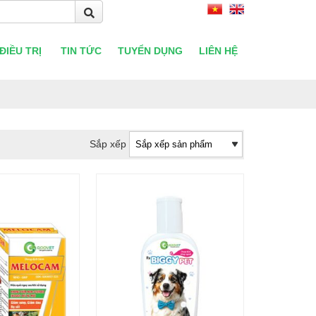
ĐIỀU TRỊ
TIN TỨC
TUYỂN DỤNG
LIÊN HỆ
Sắp xếp