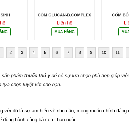
 SINH
CỐM GLUCAN-B.COMPLEX
CỐM BỔ
 hệ
Liên hệ
Li
1
2
3
4
5
6
7
8
9
10
11
c sản phẩm 
thuốc thú y 
để có sự lựa chọn phù hợp giúp việc
 lựa chọn tuyệt vời cho bạn.
ùng với đó là sự am hiểu về nhu cầu, mong muốn chính đáng c
ể đồng hành cùng bà con chăn nuôi.