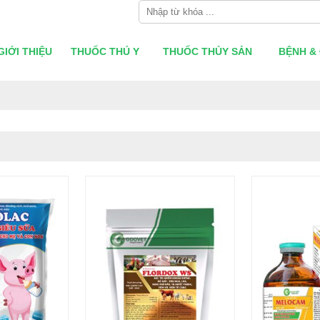
GIỚI THIỆU
THUỐC THÚ Y
THUỐC THỦY SẢN
BỆNH & 