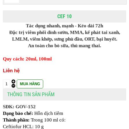
CEF 10
Tác dụng nhanh, mạnh - Kéo dài 72h
Đặc trị viêm phổi dính sườn, MMA, kế phát tai xanh,
LMLM, viêm khớp,
sưng phù đầu,
ORT, bại huyết.
An toàn cho bò sữa, thú mang thai.
Quy cách: 20ml, 100ml
Liên hệ
THÔNG TIN SẢN PHẨM
SĐK: GOV-152
Dạng bào chế:
 Hỗn dịch tiêm 
Thành phần:
 Trong 100 ml có:
Ceftiofur HCL: 10 g