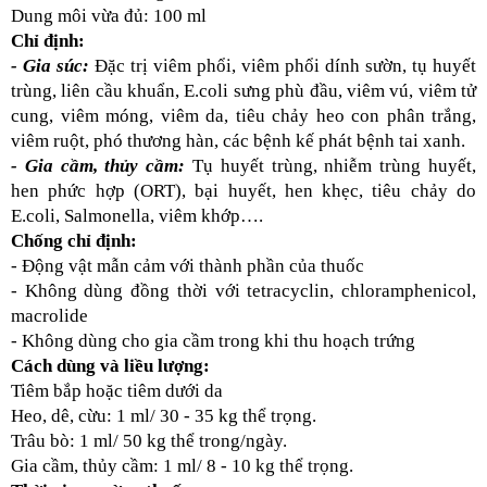
Dung môi vừa đủ: 100 ml
Chỉ định:
- Gia súc:
 Đặc trị viêm phổi, viêm phổi dính sườn, tụ huyết 
trùng, liên cầu khuẩn, E.coli sưng phù đầu, viêm vú, viêm tử 
cung, viêm móng, viêm da, tiêu chảy heo con phân trắng, 
viêm ruột, phó thương hàn, các bệnh kế phát bệnh tai xanh. 
- Gia cầm, thủy cầm:
 Tụ huyết trùng, nhiễm trùng huyết, 
hen phức hợp (ORT), bại huyết, hen khẹc, tiêu chảy do 
E.coli, Salmonella, viêm khớp….
Chống chỉ định:
- Động vật mẫn cảm với thành phần của thuốc
- Không dùng đồng thời với tetracyclin, chloramphenicol, 
macrolide
- Không dùng cho gia cầm trong khi thu hoạch trứng 
Cách dùng và liều lượng: 
Tiêm bắp hoặc tiêm dưới da
Heo, dê, cừu: 1 ml/ 30 - 35 kg thể trọng. 
Trâu bò: 1 ml/ 50 kg thể trong/ngày. 
Gia cầm, thủy cầm: 1 ml/ 8 - 10 kg thể trọng. 