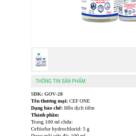
THÔNG TIN SẢN PHẨM
SĐK: GOV-28
Tên thương mại: 
CEF ONE
Dạng bào chế:
 Hỗn dịch tiêm
Thành phần:  
Trong 100 ml chứa:
Ceftiofur hydrochlorid: 5 g
Dung môi vừa đủ: 100 ml