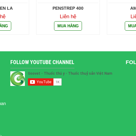
EN LA
PENSTREP 400
AM
 hệ
Liên hệ
Li
FOLLOW YOUTUBE CHANNEL
FO
han