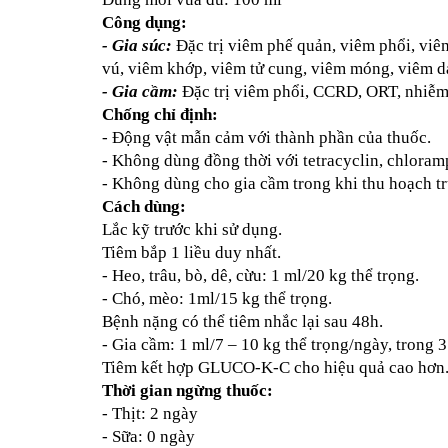
Công dụng: 
- Gia súc:
 Đặc trị viêm phế quản, viêm phổi, viêm
vú, viêm khớp, viêm tử cung, viêm móng, viêm d
- Gia cầm:
 Đặc trị viêm phổi, CCRD, ORT, nhiễm 
Chống chỉ định:
- Động vật mẫn cảm với thành phần của thuốc.
- Không dùng đồng thời với tetracyclin, chloram
- Không dùng cho gia cầm trong khi thu hoạch tr
Cách dùng: 
Lắc kỹ trước khi sử dụng.
Tiêm bắp 1 liều duy nhất.
- Heo, trâu, bò, dê, cừu: 1 ml/20 kg thể trọng. 
- Chó, mèo: 1ml/15 kg thể trọng.
Bệnh nặng có thể tiêm nhắc lại sau 48h.
- Gia cầm: 1 ml/7 – 10 kg thể trọng/ngày, trong 3
Tiêm kết hợp GLUCO-K-C cho hiệu quả cao hơn
Thời gian ngừng thuốc: 
- Thịt: 2 ngày 
- Sữa: 0 ngày