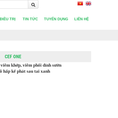
ĐIỀU TRỊ
TIN TỨC
TUYỂN DỤNG
LIÊN HỆ
CEF ONE
, viêm khớp, viêm phổi dính sườn
ô hấp kế phát sau tai xanh