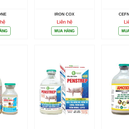
ONE
IRON COX
CEFN
 hệ
Liên hệ
Li