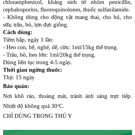
chloramphenicol, kháng sinh từ nhóm penicillin, 
cephalosporins, fluoroquinolones, thuốc sulfanilamide.
- Không dùng cho động vật mang thai, cho bú, cho 
sữa; trâu, bò, lợn đực giống.
Cách dùng:
Tiêm bắp, ngày 1 lần:
- Heo con, bê, nghé, dê, cừu: 1ml/15kg thể trọng.
- Trâu, bò, heo lớn: 1ml/20kg thể trọng.
Dùng liên tục trong 4-5 ngày.
Thời gian ngừng thuốc:
Thịt: 15 ngày
Bảo quản:
Nơi khô ráo, thoáng mát, tránh ánh sáng trực tiếp. 
o
Nhiệt độ không quá 30
C.
CHỈ DÙNG TRONG THÚ Y