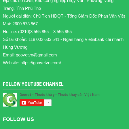
Địa chỉ: Lô CN5, Khu công nghiệpThụy Vân, Phường Nông
Trang, Tỉnh Phú Thọ
Người đại diện: Chủ Tịch HĐQT - Tổng Giám Đốc Phan Văn Việt
Mst: 2600 973 967
Hotline: (0210)3 555 855 – 3 555 955
Số tài khoản: 118 002 633 541 - Ngân hàng Vietinbank chi nhánh
Hùng Vương.
Email:
goovetvn@gmail.com
Website: https://goovetvn.com/
FOLLOW YOUTUBE CHANNEL
FOLLOW US