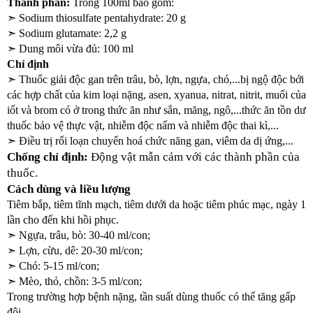
Thành phần:
 Trong 100ml bao gồm:
➣ 
Sodium thiosulfate pentahydrate: 20 g
➣ 
Sodium glutamate: 2,2 g
➣ 
Dung môi vừa đủ: 100 ml
Chỉ định
➣ 
Thuốc giải độc gan trên trâu, bò, lợn, ngựa, chó,...bị ngộ độc bởi 
các hợp chất của kim loại nặng, asen, xyanua, nitrat, nitrit, muối của 
iốt và brom có ở trong thức ăn như sắn, măng, ngô,...thức ăn tồn dư 
thuốc bảo vệ thực vật, nhiễm độc nấm và nhiễm độc thai kì,...
➣ 
Điều trị rối loạn chuyển hoá chức năng gan, viêm da dị ứng,...
Chống chỉ định:
 Động vật mẫn cảm với các thành phần của 
thuốc.
Cách dùng và liều lượng
Tiêm bắp, tiêm tĩnh mạch, tiêm dưới da hoặc tiêm phúc mạc, ngày 1 
lần cho đến khi hồi phục.
➣ 
Ngựa, trâu, bò: 30-40 ml/con;
➣ 
Lợn, cừu, dê: 20-30 ml/con;
➣ 
Chó: 5-15 ml/con;
➣ 
Mèo, thỏ, chồn: 3-5 ml/con;
Trong trường hợp bệnh nặng, tần suất dùng thuốc có thể tăng gấp 
đôi.