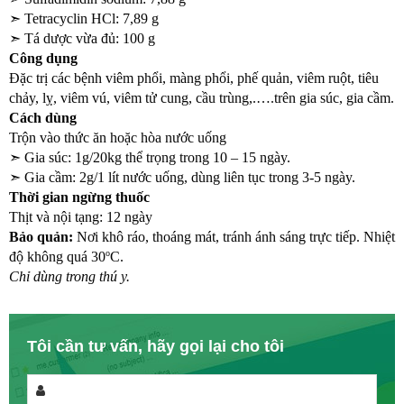
➣ 
Tetracyclin HCl: 7,89 g
➣ 
Tá dược vừa đủ: 100 g
Công dụng
Đặc trị các bệnh viêm phổi, màng phổi, phế quản, viêm ruột, tiêu 
chảy, lỵ, viêm vú, viêm tử cung, cầu trùng,.….trên gia súc, gia cầm.
Cách dùng
Trộn vào thức ăn hoặc hòa nước uống
➣ 
Gia súc: 1g/20kg thể trọng trong 10 – 15 ngày.
➣ 
Gia cầm: 2g/1 lít nước uống, dùng liên tục trong 3-5 ngày.
Thời gian ngừng thuốc
Thịt và nội tạng: 12 ngày
Bảo quản:
 Nơi khô ráo, thoáng mát, tránh ánh sáng trực tiếp. Nhiệt 
o
độ không quá 30
C.
Chỉ dùng trong thú y.
Tôi cần tư vấn, hãy gọi lại cho tôi