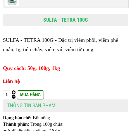
SULFA - TETRA 100G
SULFA - TETRA 100G - Đặc trị viêm phổi, viêm phế 
quản, lỵ, tiêu chảy, viêm vú, viêm tử cung.
Quy cách: 50g, 100g, 1kg
Liên hệ
THÔNG TIN SẢN PHẨM
Dạng bào chế:
 Bột uống.
Thành phần:
 Trong 100g chứa:
➣ 
Sulfadimidin sodium: 7,88 g