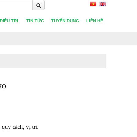
ĐIỀU TRỊ
TIN TỨC
TUYỂN DỤNG
LIÊN HỆ
HO.
quy cách, vị trí.