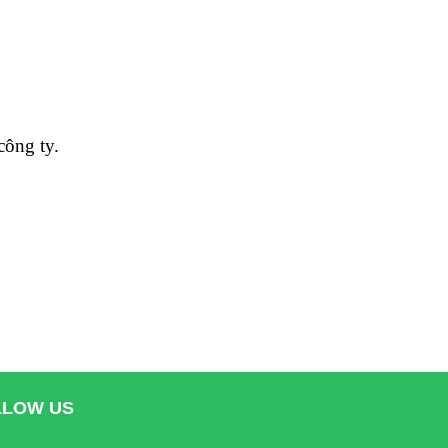
công ty.
LLOW US