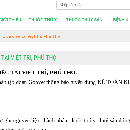
GIỚI THIỆU
THUỐC THÚ Y
THUỐC THỦY SẢN
BỆNH & 
 Làm việc tại Việt Trì, Phú Thọ
TẠI VIỆT TRÌ, PHÚ THỌ
C TẠI VIỆT TRÌ, PHÚ THỌ.
 phần tập đoàn Goovet thông báo tuyển dụng KẾ TOÁN K
ữ gìn nguyên liệu, thành phẩm thuốc thú y, thuỷ sản đúng 
heo đơn xuất của Kho.