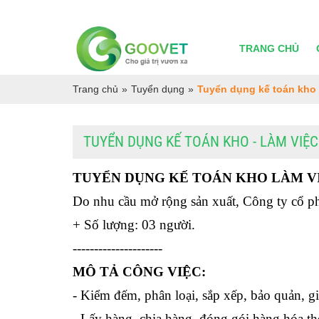
TRANG CHỦ
Trang chủ
»
Tuyển dụng
»
Tuyển dụng kế toán kho -
TUYỂN DỤNG KẾ TOÁN KHO - LÀM VIỆC 
TUYỂN DỤNG KẾ TOÁN KHO LÀM VIỆ
Do nhu cầu mở rộng sản xuất, Công ty cổ
+ Số lượng: 03 người.
---------------------
MÔ TẢ CÔNG VIỆC:
- Kiểm đếm, phân loại, sắp xếp, bảo quản, gi
- Lấy hàng, chia hàng, đóng gói hàng hóa t