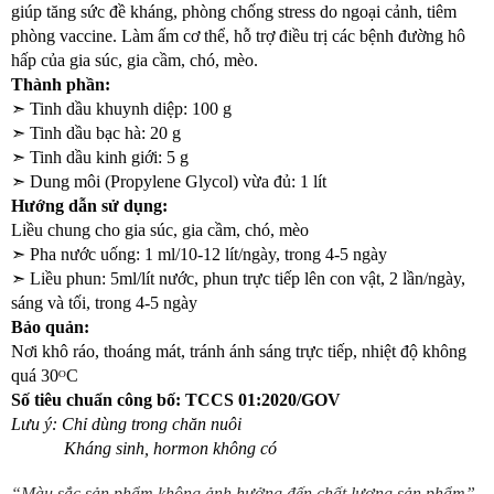
giúp tăng sức đề kháng, phòng chống stress do ngoại cảnh, tiêm 
phòng vaccine. Làm ấm cơ thể, hỗ trợ điều trị các bệnh đường hô 
hấp của gia súc, gia cầm, chó, mèo.
Thành phần:
➣ 
Tinh dầu khuynh diệp: 100 g
➣ 
Tinh dầu bạc hà: 20 g
➣ 
Tinh dầu kinh giới: 5 g
➣ 
Dung môi (Propylene Glycol) vừa đủ: 1 lít
Hướng dẫn sử dụng:
Liều chung cho gia súc, gia cầm, chó, mèo
➣ 
Pha nước uống: 1 ml/10-12 lít/ngày, trong 4-5 ngày
➣ 
Liều phun: 5ml/lít nước, phun trực tiếp lên con vật, 2 lần/ngày, 
sáng và tối, trong 4-5 ngày
Bảo quản:
Nơi khô ráo, thoáng mát, tránh ánh sáng trực tiếp, nhiệt độ không 
quá 30ᴼC
Số tiêu chuẩn công bố: TCCS 01:2020/GOV
Lưu ý: Chỉ dùng trong chăn nuôi
            Kháng sinh, hormon không có
“Màu sắc sản phẩm không ảnh hưởng đến chất lượng sản phẩm”