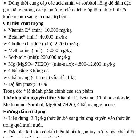
➣ Đồng thời cung cấp các acid amin và sorbitol nồng độ đậm đặc 
giúp tăng cường các phản ứng miễn dịch,giúp tôm phục hồi sức 
khỏe nhanh sau giai đoạn trị bệnh.
Chỉ tiêu chất lượng
➣ Vitamin E* (min): 10.000 mg/kg
➣ Betaine* (min): 40.000 mg/kg
➣ Choline chloride (min): 2.200 mg/kg
➣ Methionine (min): 15.000 mg/kg
➣ Sorbitol* (min): 200.000 mg/kg
➣ Mg (MgSO4.7H2O)* (min-max): 4.800-12.800 mg/kg
➣ Chất cấm: Không có
➣ Chất mang (Glucose) vừa đủ: 1 kg
➣ Độ ẩm (max): 10 %
Trong đó: * là thành phần chính của sản phẩm
Thành phần nguyên liệu:
 Vitamin E, Betaine, Choline chloride, 
Methionine, Sorbitol, MgSO4.7H2O, Chất mang glucose.
Hướng dẫn sử dụng
➣ Liều dùng: 2-3g/kg thức ăn,bổ sung thường xuyên vào thức ăn 
trong quá trình nuôi.
➣ Đặc biệt khi tôm có dấu hiệu bị bệnh gan tụy, xử lý hóa chất diệt 