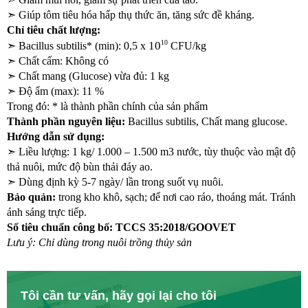
➣ Giúp tôm tiêu hóa hấp thụ thức ăn, tăng sức đề kháng.    
Chỉ tiêu chất lượng: 
10
10
➣ Bacillus subtilis* (min): 0,5 x 
 CFU/kg
➣ Chất cấm: Không có
➣ Chất mang (Glucose) vừa đủ: 1 kg
➣ Độ ẩm (max): 11 %
Trong đó: * là thành phần chính của sản phẩm
Thành phần nguyên liệu:
 Bacillus subtilis, Chất mang glucose.
Hướng dẫn sử dụng:  
➣ Liều lượng: 1 kg/ 1.000 – 1.500 m3 nước, tùy thuộc vào mật độ 
thả nuôi, mức độ bùn thải đáy ao. 
➣ Dùng định kỳ 5-7 ngày/ lần trong suốt vụ nuôi.
Bảo quản:
 trong kho khô, sạch; để nơi cao ráo, thoáng mát. Tránh 
ánh sáng trực tiếp. 
Số tiêu chuẩn công bố: TCCS 35:2018/GOOVET
Lưu ý: Chỉ dùng trong nuôi trồng thủy sản 
Tôi cần tư vấn, hãy gọi lại cho tôi