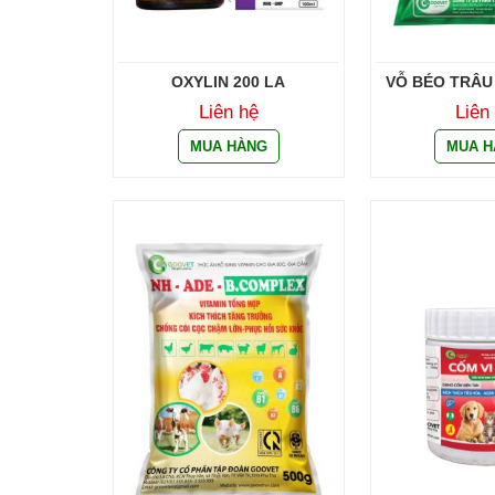
OXYLIN 200 LA
VỖ BÉO TRÂU
SIÊU 
Liên hệ
Liên