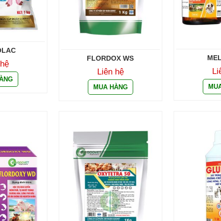
OLAC
ME
FLORDOX WS
 hệ
Li
Liên hệ