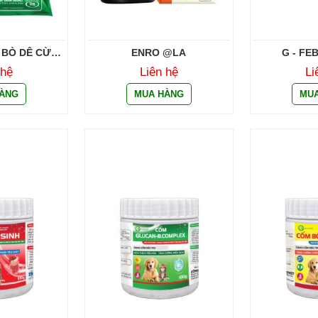
 BÒ DÊ CỪU
ENRO @LA
G - FE
TỐC
 hệ
Liên hệ
Li