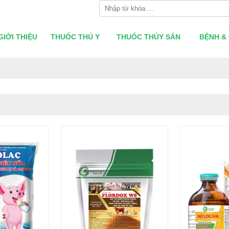
GIỚI THIỆU
THUỐC THÚ Y
THUỐC THỦY SẢN
BỆNH & 