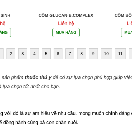
 SINH
CỐM GLUCAN-B.COMPLEX
CỐM BỔ
 hệ
Liên hệ
Li
1
2
3
4
5
6
7
8
9
10
11
c sản phẩm 
thuốc thú y 
để có sự lựa chọn phù hợp giúp việc
 lựa chọn tốt nhất cho bạn.
ùng với đó là sự am hiểu về nhu cầu, mong muốn chính đáng c
ể đồng hành cùng bà con chăn nuôi.