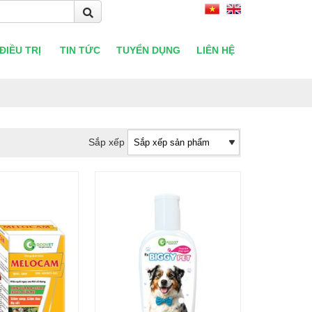
ĐIỀU TRỊ
TIN TỨC
TUYỂN DỤNG
LIÊN HỆ
Sắp xếp