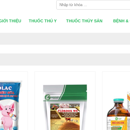
GIỚI THIỆU
THUỐC THÚ Y
THUỐC THỦY SẢN
BỆNH & 