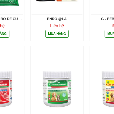
 BÒ DÊ CỪU
ENRO @LA
G - FE
TỐC
 hệ
Liên hệ
Li