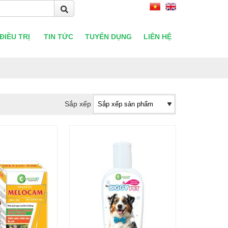
ĐIỀU TRỊ
TIN TỨC
TUYỂN DỤNG
LIÊN HỆ
Sắp xếp