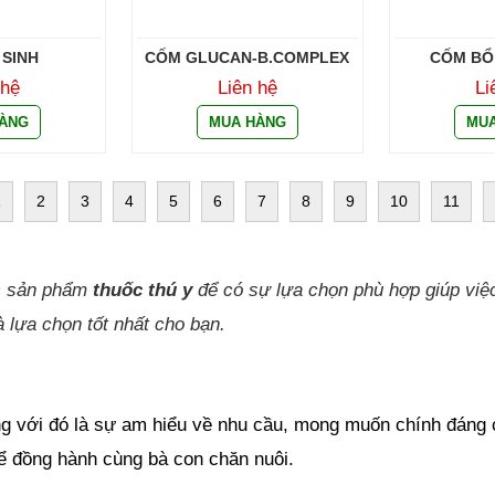
 SINH
CỐM GLUCAN-B.COMPLEX
CỐM BỔ
 hệ
Liên hệ
Li
1
2
3
4
5
6
7
8
9
10
11
c sản phẩm 
thuốc thú y 
để có sự lựa chọn phù hợp giúp việc
 lựa chọn tốt nhất cho bạn.
ùng với đó là sự am hiểu về nhu cầu, mong muốn chính đáng c
ể đồng hành cùng bà con chăn nuôi.