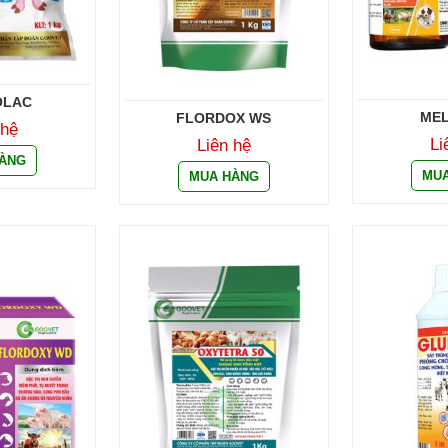
OLAC
ME
FLORDOX WS
 hệ
Li
Liên hệ