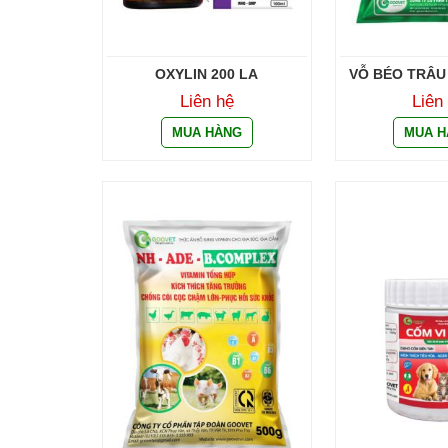
OXYLIN 200 LA
VỖ BÉO TRÂU
SIÊU 
Liên hệ
Liên