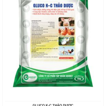
GLUCO K-C THẢO DƯỢC